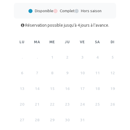
Disponible
Complet
Hors saison
Réservation possible jusqu'à 4 jours à l'avance.
LU
MA
ME
JU
VE
SA
DI
.
.
1
2
3
4
5
6
7
8
9
10
11
12
13
14
15
16
17
18
19
20
21
22
23
24
25
26
27
28
29
30
31